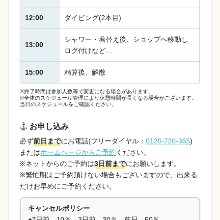
12:00
ダイビング(2本目)
シャワー・着替え後、ショップへ移動し
13:00
ログ付けなど…
15:00
精算後、解散
※終了時間は参加人数等で変更になる場合があります。
※全体のスケジュール管理により休憩時間が長くなる場合がございます。
当日のスケジュールをご確認ください。
お申し込み
必ず
前日まで
にお電話(フリーダイヤル：
0120-720-365
)
または
ホームページからご予約
ください。
※ネットからのご予約は
3日前まで
にお願いします。
※繁忙期はご予約頂けない場合もございますので、出来る
だけお早めにご予約ください。
キャンセルポリシー
●7日前…10％、3日前…30％、前日…50％