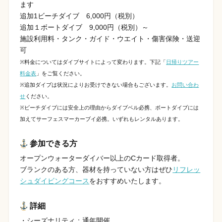
ます
追加1ビーチダイブ 6,000円（税別）
追加１ボートダイブ 9,000円（税別）～
施設利用料・タンク・ガイド・ウエイト・傷害保険・送迎
可
※料金についてはダイブサイトによって変わります。下記「
日帰りツアー
料金表
」をご覧ください。
※追加ダイブは状況によりお受けできない場合もございます。
お問い合わ
せ
ください。
※ビーチダイブには安全上の理由からダイブベル必携、ボートダイブには
加えてサーフェスマーカーブイ必携。いずれもレンタルあります。
参加できる方
オープンウォーターダイバー以上のCカード取得者。
ブランクのある方、器材を持っていない方はぜひ
リフレッ
シュダイビングコース
をおすすめいたします。
詳細
・シーズナリティ：通年開催