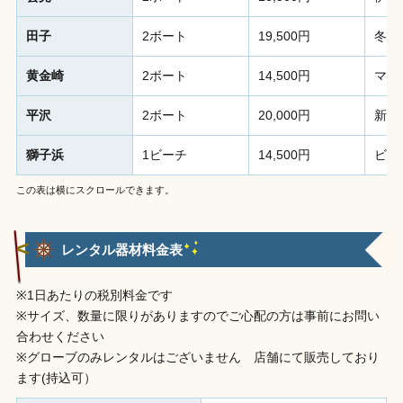
田子
2ボート
19,500円
冬場
黄金崎
2ボート
14,500円
マク
平沢
2ボート
20,000円
新し
獅子浜
1ビーチ
14,500円
ビー
この表は横にスクロールできます。
レンタル器材料金表
※1日あたりの税別料金です
※サイズ、数量に限りがありますのでご心配の方は事前にお問い
合わせください
※グローブのみレンタルはございません 店舗にて販売しており
ます(持込可）