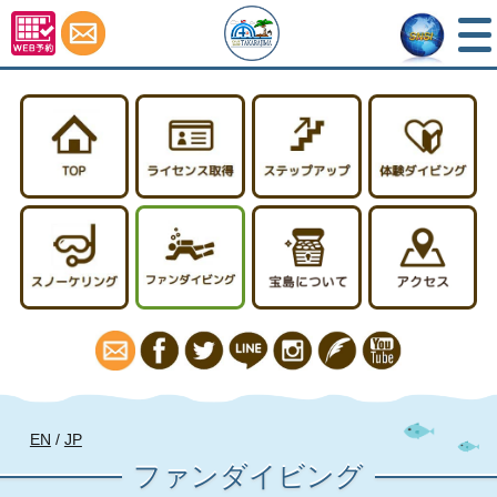
TOP
ライセンス取得
ステップアップ
スノーケリング
ファンダイビング
宝島について
EN
/
JP
ファンダイビング