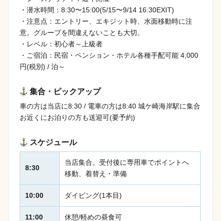
・潜水時間：8:30〜15:00(5/15〜9/14 16:30EXIT)
・注意点：エントリー、エキジット時、水面移動時に注
意。グループを間違えないことも大切。
・レベル：初心者～上級者
・ご宿泊：民宿・ペンション・ホテル各種手配可能 4,000
円(税別) / 泊～
集合・ピックアップ
車の方は当店に8:30 / 電車の方は8:40 城ケ崎海岸駅に集合
お近くにお泊りの方も送迎可(要予約)
スケジュール
当店集合。受付後に専用車でポイントへ
8:30
移動、着替え・準備
10:00
ダイビング(1本目)
11:00
休憩/軽めの昼食可