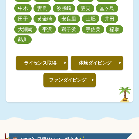
中木
妻良
波勝崎
雲見
堂ヶ島
田子
黄金崎
安良里
土肥
井田
大瀬崎
平沢
獅子浜
宇佐美
稲取
熱川
ライセンス取得
体験ダイビング
ファンダイビング