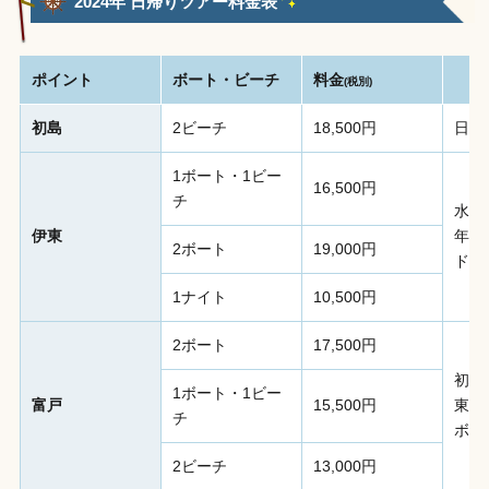
2024年 日帰りツアー料金表
ポイント
ボート・ビーチ
料金
(税別)
初島
2ビーチ
18,500円
日帰
1ボート・1ビー
16,500円
チ
水深
伊東
年に
2ボート
19,000円
ドル
1ナイト
10,500円
2ボート
17,500円
初心
1ボート・1ビー
富戸
15,500円
東伊
チ
ボー
2ビーチ
13,000円