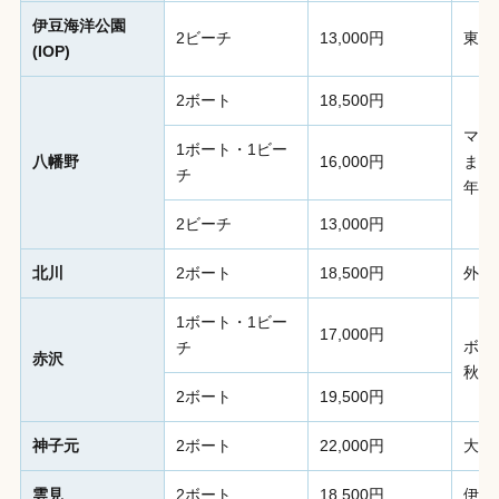
伊豆海洋公園
2ビーチ
13,000円
東伊
(IOP)
2ボート
18,500円
マク
1ボート・1ビー
八幡野
16,000円
まで
チ
年に
2ビーチ
13,000円
北川
2ボート
18,500円
外海
1ボート・1ビー
17,000円
ボー
チ
赤沢
秋に
2ボート
19,500円
神子元
2ボート
22,000円
大物
雲見
2ボート
18,500円
伊豆