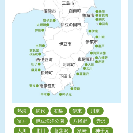
熱海
網代
初島
伊東
川奈
富戸
伊豆海洋公園
八幡野
赤沢
大川
北川
菖蒲沢
須崎
神子元