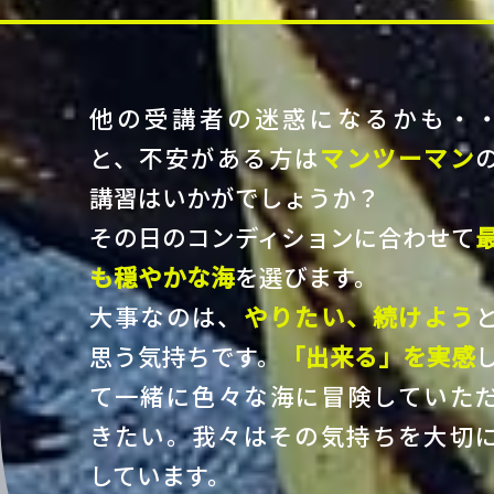
他の受講者の迷惑になるかも・
と、不安がある方は
マンツーマン
講習はいかがでしょうか？
その日のコンディションに合わせて
も穏やかな海
を選びます。
大事なのは、
やりたい、続けよう
思う気持ちです。
「出来る」を実感
て一緒に色々な海に冒険していた
きたい。我々はその気持ちを大切
しています。