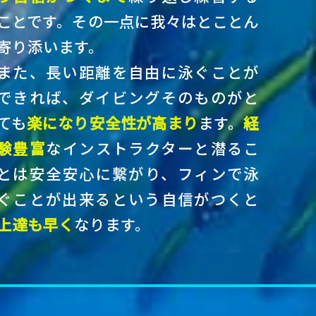
ことです。その一点に我々はとことん
寄り添います。
また、長い距離を自由に泳ぐことが
できれば、ダイビングそのものがと
ても
楽になり安全性が高まり
ます。
経
験豊富
なインストラクターと潜るこ
とは安全安心に繋がり、フィンで泳
ぐことが出来るという自信がつくと
上達も早く
なります。