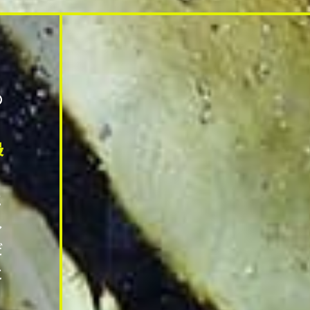
・
の
最
と
し
だ
に