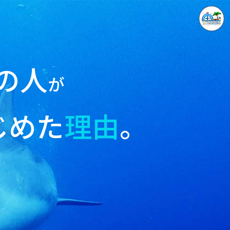
の人
が
じめた
理由
。