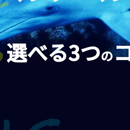
選べる3つ
の