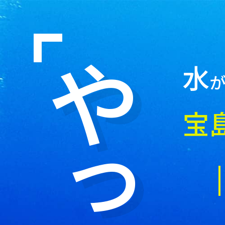
やっ
水
宝