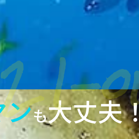
マン
大丈夫
も