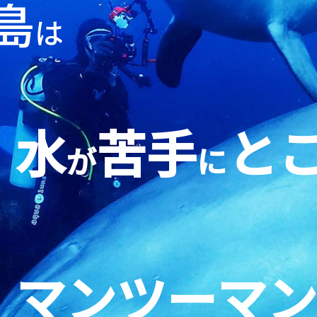
島
は
水
苦手
と
が
に
マンツーマ