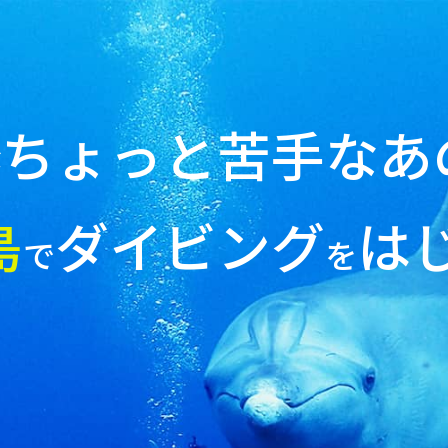
ちょっと苦手なあ
が
島
ダイビング
は
で
を