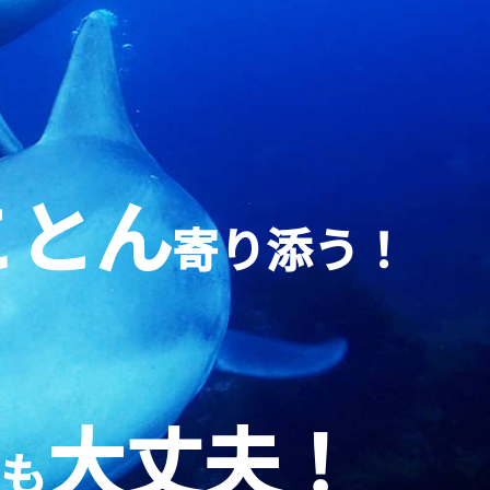
ことん
寄り添う！
ン
大丈夫！
も